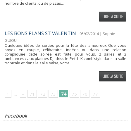
nombre de clients, ou de pizzas...
LES BONS PLANS ST VALENTIN
-
05/02/2014 | Sophie
GUIOU
Quelques idées de sorties pour la fête des amoureux Que vous
soyez en couple, célibataire, indécis ou dans une relation
compliquée cette soirée est faite pour vous. 2 salles et 2
ambiances : aux platines DJ Idriss le Petch Kizomb’style dans la salle
tropicale et dans la salle salsa, votre...
1
...
«
71
72
73
74
75
76
77
Facebook