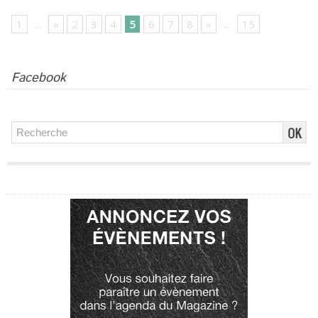
1
...
«
2
3
4
5
6
7
8
»
...
15
Facebook
Publicité