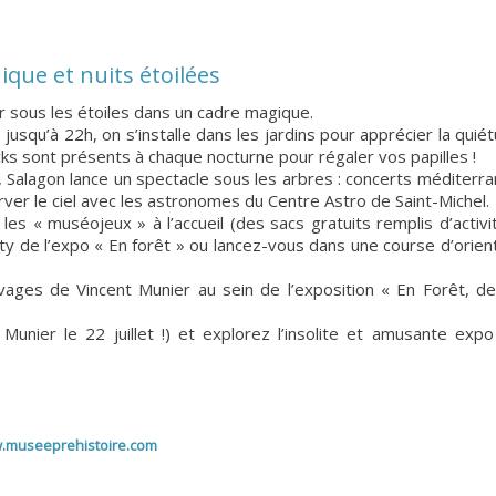
ique et nuits étoilées
er sous les étoiles dans un cadre magique.
squ’à 22h, on s’installe dans les jardins pour apprécier la quiét
cks sont présents à chaque nocturne pour régaler vos papilles !
, Salagon lance un spectacle sous les arbres : concerts méditerr
ver le ciel avec les astronomes du Centre Astro de Saint-Michel.
s « muséojeux » à l’accueil (des sacs gratuits remplis d’activit
rty de l’expo « En forêt » ou lancez-vous dans une course d’orien
es de Vincent Munier au sein de l’exposition « En Forêt, de 
Munier le 22 juillet !) et explorez l’insolite et amusante exp
.museeprehistoire.com