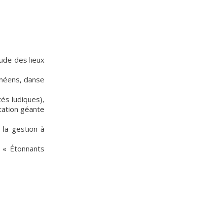
ude des lieux
anéens, danse
és ludiques),
tation géante
la gestion à
o « Étonnants