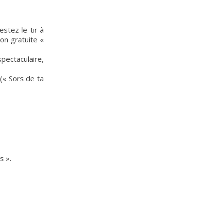
stez le tir à
ion gratuite «
pectaculaire,
(« Sors de ta
s ».