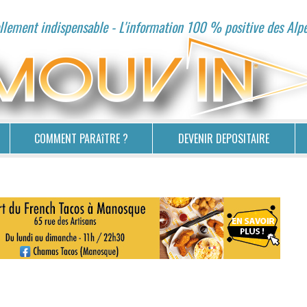
lement indispensable - L'information 100 % positive des Alp
COMMENT PARAîTRE ?
DEVENIR DEPOSITAIRE