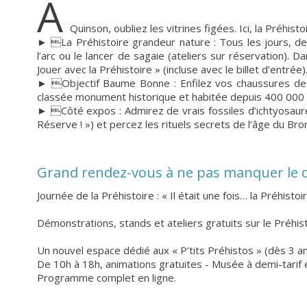
À
Quinson, oubliez les vitrines figées. Ici, la Préhist
► La Préhistoire grandeur nature : Tous les jours, dev
l’arc ou le lancer de sagaie (ateliers sur réservation). 
Jouer avec la Préhistoire » (incluse avec le billet d’entrée)
► Objectif Baume Bonne : Enfilez vos chaussures de 
classée monument historique et habitée depuis 400 000 an
► Côté expos : Admirez de vrais fossiles d’ichtyosaur
Réserve ! ») et percez les rituels secrets de l’âge du Br
Grand rendez-vous à ne pas manquer le d
Journée de la Préhistoire : « Il était une fois… la Préhistoir
Démonstrations, stands et ateliers gratuits sur le Préhi
Un nouvel espace dédié aux « P’tits Préhistos » (dès 3 a
De 10h à 18h, animations gratuites - Musée à demi-tarif 
Programme complet en ligne.