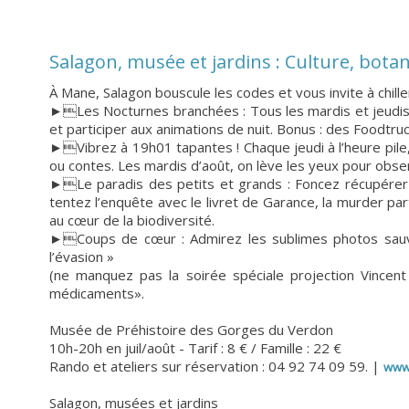
Salagon, musée et jardins : Culture, botan
À Mane, Salagon bouscule les codes et vous invite à chill
►Les Nocturnes branchées : Tous les mardis et jeudis ju
et participer aux animations de nuit. Bonus : des Foodtru
►Vibrez à 19h01 tapantes ! Chaque jeudi à l’heure pile
ou contes. Les mardis d’août, on lève les yeux pour obser
►Le paradis des petits et grands : Foncez récupérer le
tentez l’enquête avec le livret de Garance, la murder pa
au cœur de la biodiversité.
►Coups de cœur : Admirez les sublimes photos sauvag
l’évasion »
(ne manquez pas la soirée spéciale projection Vincent 
médicaments».
Musée de Préhistoire des Gorges du Verdon
10h-20h en juil/août - Tarif : 8 € / Famille : 22 €
Rando et ateliers sur réservation : 04 92 74 09 59. |
www
Salagon, musées et jardins