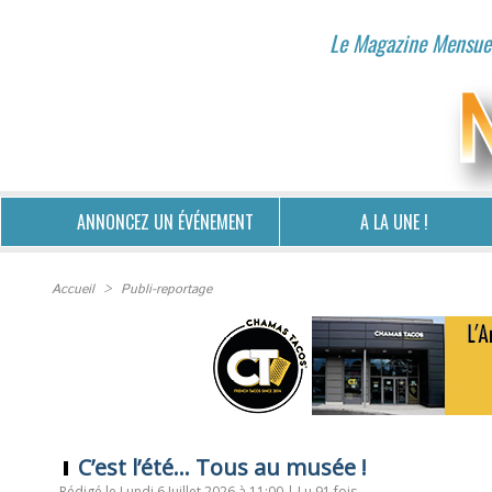
Le Magazine Mensuel
ANNONCEZ UN ÉVÉNEMENT
A LA UNE !
Accueil
>
Publi-reportage
C’est l’été... Tous au musée !
Rédigé le Lundi 6 Juillet 2026 à 11:00 | Lu 91 fois