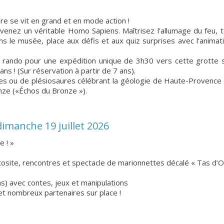
oire se vit en grand et en mode action !
enez un véritable Homo Sapiens. Maîtrisez l’allumage du feu, te
Dans le musée, place aux défis et aux quiz surprises avec l’animat
.
rando pour une expédition unique de 3h30 vers cette grotte s
s ! (Sur réservation à partir de 7 ans).
es ou de plésiosaures célébrant la géologie de Haute-Provence 
onze («Échos du Bronze »).
imanche 19 juillet 2026
e ! »
stosite, rencontres et spectacle de marionnettes décalé « Tas d’O
ns) avec contes, jeux et manipulations
et nombreux partenaires sur place !