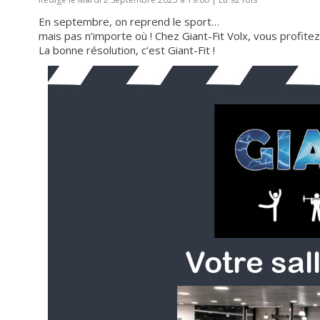
En septembre, on reprend le sport…
mais pas n’importe où ! Chez Giant-Fit Volx, vous profitez
La bonne résolution, c’est Giant-Fit !