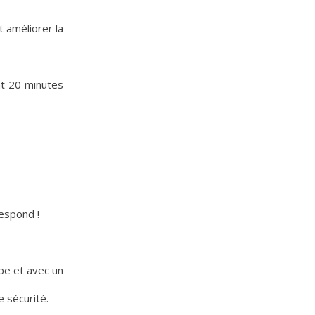
 améliorer la
nt 20 minutes
espond !
pe et avec un
 sécurité.