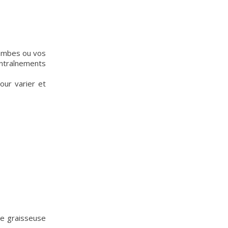
 jambes ou vos
entraînements
our varier et
se graisseuse