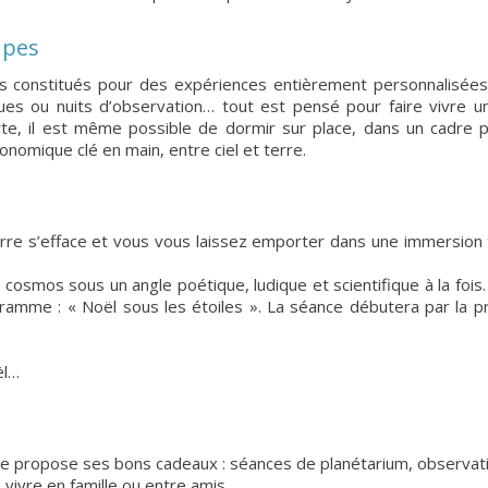
upes
es constitués pour des expériences entièrement personnalisée
ques ou nuits d’observation… tout est pensé pour faire vivre 
te, il est même possible de dormir sur place, dans un cadre p
onomique clé en main, entre ciel et terre.
erre s’efface et vous vous laissez emporter dans une immersion 
cosmos sous un angle poétique, ludique et scientifique à la fois.
ramme : « Noël sous les étoiles ». La séance débutera par la pr
ël…
ie propose ses bons cadeaux : séances de planétarium, observati
à vivre en famille ou entre amis.