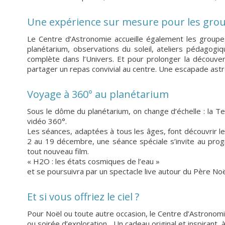
Une expérience sur mesure pour les gro
Le Centre d’Astronomie accueille également les group
planétarium, observations du soleil, ateliers pédagogi
complète dans l’Univers. Et pour prolonger la découver
partager un repas convivial au centre. Une escapade astr
Voyage à 360° au planétarium
Sous le dôme du planétarium, on change d’échelle : la T
vidéo 360°.
Les séances, adaptées à tous les âges, font découvrir le 
2 au 19 décembre, une séance spéciale s’invite au prog
tout nouveau film.
« H2O : les états cosmiques de l’eau »
et se poursuivra par un spectacle live autour du Père No
Et si vous offriez le ciel ?
Pour Noël ou toute autre occasion, le Centre d’Astronom
ou soirée d’exploration... Un cadeau original et inspirant, 