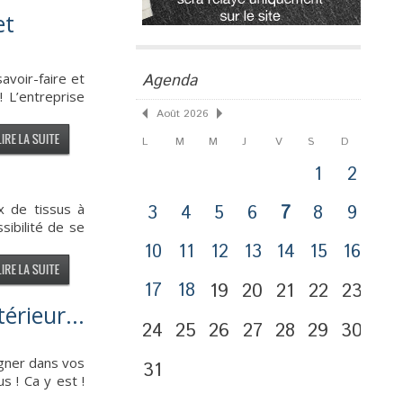
et
avoir-faire et
Agenda
! L’entreprise
Août 2026
L
M
M
J
V
S
D
1
2
x de tissus à
3
4
5
6
7
8
9
sibilité de se
10
11
12
13
14
15
16
17
18
19
20
21
22
23
rieur...
24
25
26
27
28
29
30
agner dans vos
31
s ! Ca y est !