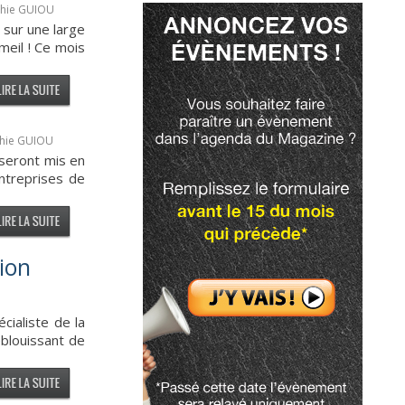
phie GUIOU
 sur une large
meil ! Ce mois
phie GUIOU
 seront mis en
ntreprises de
ion
ialiste de la
éblouissant de