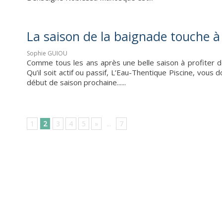
La saison de la baignade touche à 
Sophie GUIOU
Comme tous les ans après une belle saison à profiter d
Qu’il soit actif ou passif, L’Eau-Thentique Piscine, vou
début de saison prochaine......
1
2
3
4
5
»
...
7