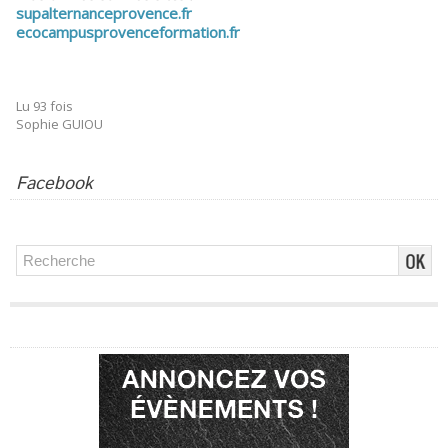
supalternanceprovence.fr
ecocampusprovenceformation.fr
Lu 93 fois
Sophie GUIOU
Facebook
Publicité