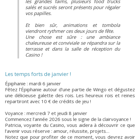
les grandes faims, plusieurs food trucks
salés et sucrés seront présents pour régaler
vos papilles.
Et bien sûr, animations et tombola
viendront rythmer ces deux jours de fête.
Une chose est sûre : une ambiance
chaleureuse et conviviale se répandra sur la
terrasse et dans la salle de réception du
Casino !
Les temps forts de janvier !
Épiphanie : mardi 6 janvier
Fêtez l’Épiphanie autour d’une partie de Wingo et dégustez
une délicieuse galette des rois. Les heureux rois et reines
repartiront avec 10 € de crédits de jeu !
Voyance : mercredi 7 et jeudi 8 janvier
Commencez l’année 2026 sous le signe de la clairvoyance !
Patricia, voyante du Casino, vous aidera à découvrir ce que
l’avenir vous réserve : amour, réussite, projets…
Notez que pour profiter de ce moment, vous devrez avoir