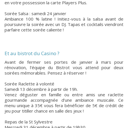
en votre possession la carte Players Plus.
Soirée Salsa : samedi 24 janvier
Ambiance 100 % latine ! Initiez-vous à la salsa avant de
poursuivre la soirée avec un DJ. Tapas et cocktails viendront
parfaire cette soirée caliente !
Et au bistrot du Casino ?
Avant de fermer ses portes de janvier à mars pour
rénovation, l’équipe du Bistrot vous attend pour deux
soirées mémorables. Pensez à réserver !
Soirée Raclette à volonté
Samedi 13 décembre à partir de 19h.
Venez déguster en famille ou entre amis une raclette
gourmande accompagnée d’une ambiance musicale. Ce
menu unique à 35€ vous fera bénéficier de 5€ de crédit de
jeu pour titiller chance en salle des jeux !
Repas de la St Sylvestre
Mercredi 31 décembre à partir de 19h30.