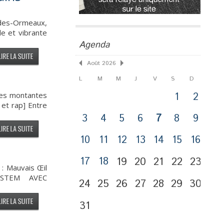
e-des-Ormeaux,
e et vibrante
Agenda
Août 2026
L
M
M
J
V
S
D
iles montantes
1
2
et rap] Entre
3
4
5
6
7
8
9
10
11
12
13
14
15
16
17
18
19
20
21
22
23
: Mauvais Œil
SYSTEM AVEC
24
25
26
27
28
29
30
31