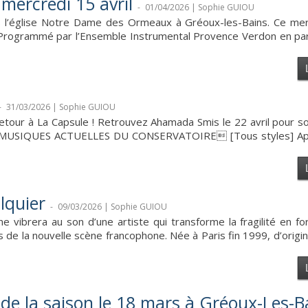
mercredi 15 avril
-
01/04/2026 | Sophie GUIOU
s l’église Notre Dame des Ormeaux à Gréoux-les-Bains. Ce merc
. Programmé par l’Ensemble Instrumental Provence Verdon en par
-
31/03/2026 | Sophie GUIOU
etour à La Capsule ! Retrouvez Ahamada Smis le 22 avril pour s
UX MUSIQUES ACTUELLES DU CONSERVATOIRE [Tous styles] Apr
lquier
-
09/03/2026 | Sophie GUIOU
e vibrera au son d’une artiste qui transforme la fragilité en fo
s de la nouvelle scène francophone. Née à Paris fin 1999, d’orig
 de la saison le 18 mars à Gréoux-Les-B