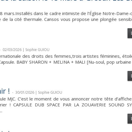
8 mars.Installés dans le cadre intimiste de l’Église Notre-Dam
 de la cité thermale. Cansos vous propose une plongée sensibl
-
02/03/2026 | Sophie GUIOU
rnationale des droits des femmes,trois artistes féminines, éto
la Capsule. BABY SHARON + MELINA + MALI [Nu-soul, pop urbaine 
r !
-
30/01/2026 | Sophie GUIOU
le MJC. C’est le moment de vous annoncer notre tête d’affiche 
8 février ! CAPSULE DUB SPACE PAR LA ZOUAVERIE SOUND 
..