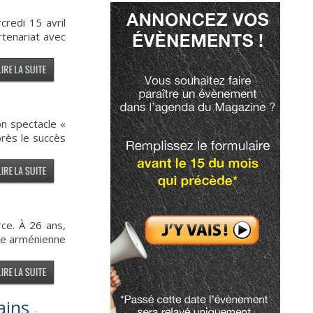
redi 15 avril
tenariat avec
on spectacle «
ès le succès
rce. À 26 ans,
ine arménienne
ains
-