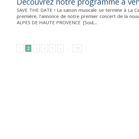
Découvrez notre programme à veni
SAVE THE DATE ! La saison musicale se termine à La Ca
première, l’annonce de notre premier concert de la no
ALPES DE HAUTE PROVENCE [Soul,...
1
2
3
4
5
»
...
19