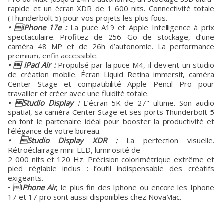
rapide et un écran XDR de 1 600 nits. Connectivité totale
(Thunderbolt 5) pour vos projets les plus fous.
• iPhone 17e :
La puce A19 et Apple Intelligence à prix
spectaculaire. Profitez de 256 Go de stockage, d’une
caméra 48 MP et de 26h d’autonomie. La performance
premium, enfin accessible.
•  iPad Air :
Propulsé par la puce M4, il devient un studio
de création mobile. Écran Liquid Retina immersif, caméra
Center Stage et compatibilité Apple Pencil Pro pour
travailler et créer avec une fluidité totale.
• Studio Display :
L’écran 5K de 27" ultime. Son audio
spatial, sa caméra Center Stage et ses ports Thunderbolt 5
en font le partenaire idéal pour booster la productivité et
l’élégance de votre bureau.
• Studio Display XDR :
La perfection visuelle.
Rétroéclairage mini-LED, luminosité de
2 000 nits et 120 Hz. Précision colorimétrique extrême et
pied réglable inclus : l’outil indispensable des créatifs
exigeants.
• i
Phone Air
, le plus fin des Iphone ou encore les Iphone
17 et 17 pro sont aussi disponibles chez NovaMac.