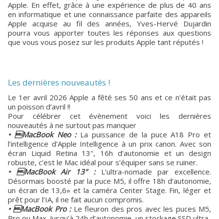
Apple. En effet, grâce à une expérience de plus de 40 ans
en informatique et une connaissance parfaite des appareils
Apple acquise au fil des années, Yves-Hervé Dujardin
pourra vous apporter toutes les réponses aux questions
que vous vous posez sur les produits Apple tant réputés !
Les dernières nouveautés !
Le 1er avril 2026 Apple a fêté ses 50 ans et ce n’était pas
un poisson d’avril !!
Pour célébrer cet évènement voici les dernières
nouveautés à ne surtout pas manquer
• MacBook Neo :
La puissance de la puce A18 Pro et
l’intelligence d’Apple Intelligence à un prix canon. Avec son
écran Liquid Retina 13", 16h d’autonomie et un design
robuste, c’est le Mac idéal pour s’équiper sans se ruiner.
• MacBook Air 13" :
L’ultra-nomade par excellence.
Désormais boosté par la puce M5, il offre 18h d’autonomie,
un écran de 13,6» et la caméra Center Stage. Fin, léger et
prêt pour l’IA, il ne fait aucun compromis.
• MacBook Pro :
Le fleuron des pros avec les puces M5,
Pro ou Max. Jusqu’à 24h d’autonomie, un stockage SSD ultra-