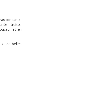
gras fondants,
riés, truites
douceur et en
ux : de belles