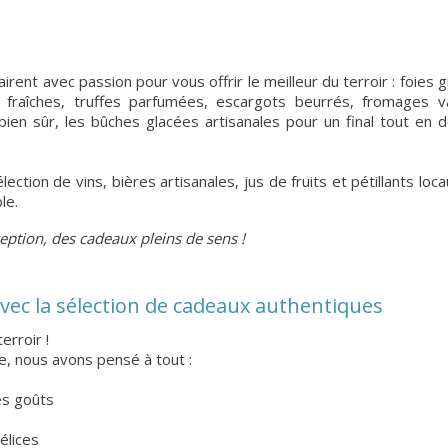
airent avec passion pour vous offrir le meilleur du terroir : foies 
 fraîches, truffes parfumées, escargots beurrés, fromages va
bien sûr, les bûches glacées artisanales pour un final tout en 
ction de vins, bières artisanales, jus de fruits et pétillants loca
le.
eption, des cadeaux pleins de sens !
avec la sélection de cadeaux authentiques
erroir !
e, nous avons pensé à tout :
es goûts
élices