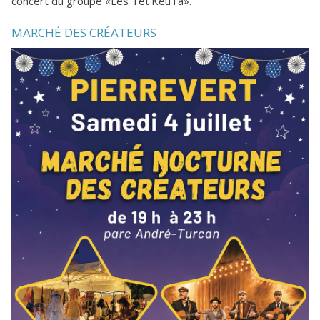
concert du groupe «Les Têt’KeuTa».
MARCHÉ DES CRÉATEURS