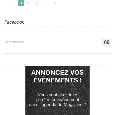
1
2
3
4
5
»
...
41
Facebook
Publicité