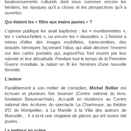
bouleversements culturels dont nous sommes encore les
héritiers, les époques qu’il a closes et les perspectives qu’il a
ouvertes.
Qui étaient les « filles aux mains jaunes » ?
L’opinion publique les avait baptisées : les « munitionnettes »,
les « cartouchettes », ou encore les « obusettes ». L’histoire a
retenu d’elles des images mythifiées, transcendées, des
beautés héroïques façonnant l’obus qui allait décimer l’ennemi
sur des cartes postales qui, aujourd’hui, font sourire par leur
naïveté et leur désuétude. Pendant tout le temps de la Première
Guerre mondiale, la nation en fit les héroïnes d’une nouvelle
féminité.
L’auteur
Parallèlement à son métier de comédien,
Michel Bellier
est
écrivain et plusieurs fois boursier (Centre national du livre,
fondation Beaumarchais). Accueilli en résidence au Centre
national des écritures du spectacle La Chartreuse, au théâtre
d’O de Montpellier, à La Marelle à la Villa des auteurs de
Marseille… Il a écrit une vingtaine de pièces qui ont toutes été
jouées.
La metteur en scène