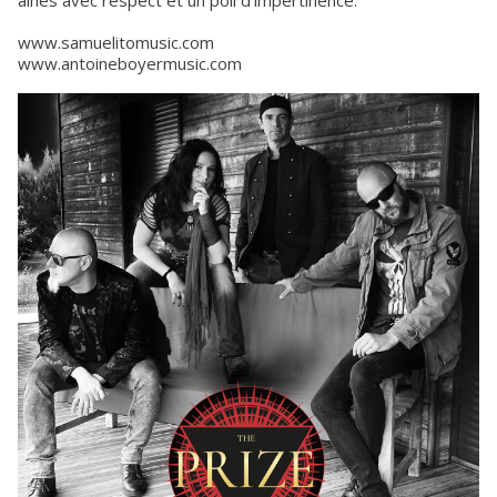
aînés avec respect et un poil d’impertinence.
www.samuelitomusic.com
www.antoineboyermusic.com