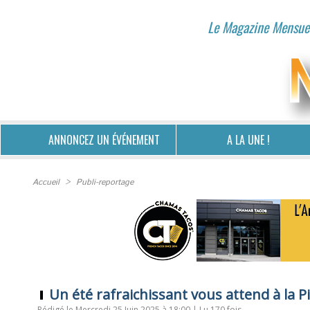
Le Magazine Mensuel
ANNONCEZ UN ÉVÉNEMENT
A LA UNE !
Accueil
>
Publi-reportage
Un été rafraichissant vous attend à la P
Rédigé le Mercredi 25 Juin 2025 à 18:00 | Lu 170 fois