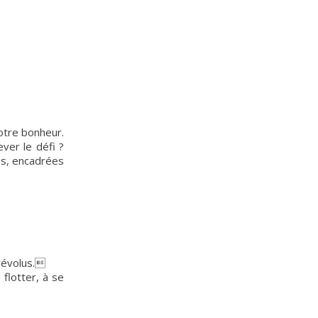
otre bonheur.
ver le défi ?
ces, encadrées
 révolus.
flotter, à se