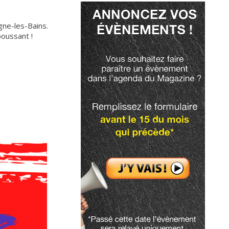
gne-les-Bains.
boussant !