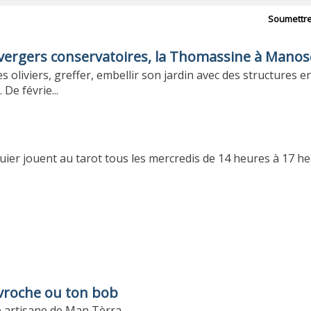
Soumettr
x vergers conservatoires, la Thomassine à Mano
es oliviers, greffer, embellir son jardin avec des structures en
De févrie...
ier jouent au tarot tous les mercredis de 14 heures à 17 he
avroche ou ton bob
e artisane de Man Tèrra