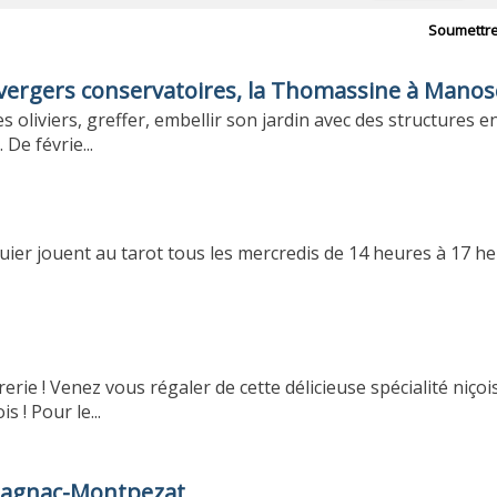
Soumettr
x vergers conservatoires, la Thomassine à Mano
es oliviers, greffer, embellir son jardin avec des structures en
De févrie...
ier jouent au tarot tous les mercredis de 14 heures à 17 he
grerie ! Venez vous régaler de cette délicieuse spécialité niçoi
s ! Pour le...
ontagnac-Montpezat