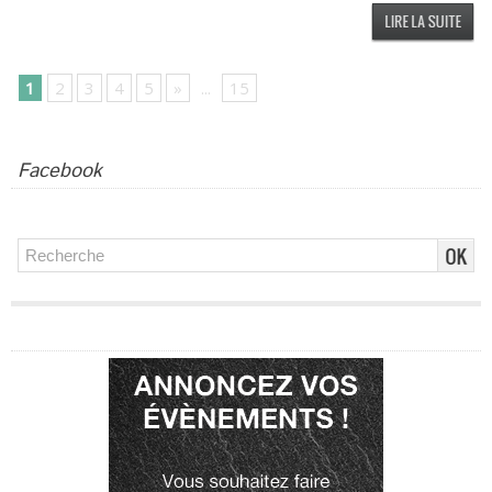
1
2
3
4
5
»
...
15
Facebook
Publicité