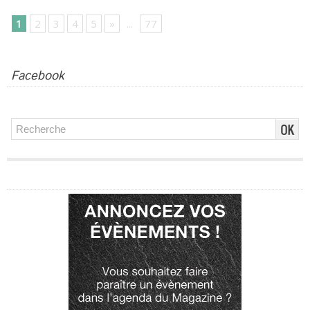
1
2
3
4
5
»
...
77
Facebook
Publicité