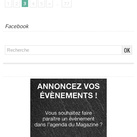
1
2
3
4
5
»
...
77
Facebook
Publicité