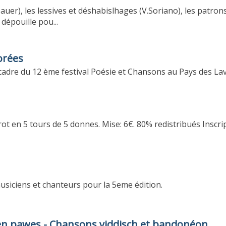
Sauer), les lessives et déshabislhages (V.Soriano), les patron
dépouille pou...
orées
 cadre du 12 ème festival Poésie et Chansons au Pays des L
t en 5 tours de 5 donnes. Mise: 6€. 80% redistribués Inscri
siciens et chanteurs pour la 5eme édition.
n pawes - Chansons yiddisch et bandonéon