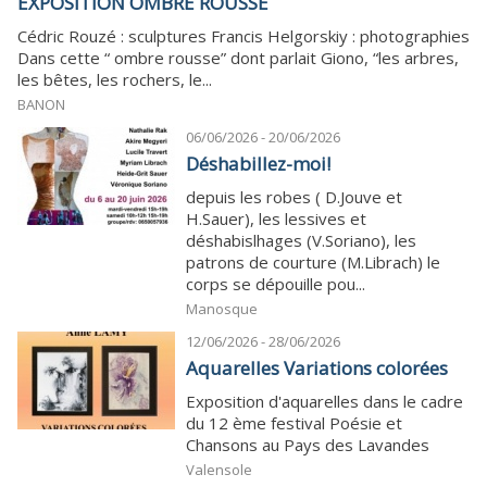
EXPOSITION OMBRE ROUSSE
Cédric Rouzé : sculptures Francis Helgorskiy : photographies
Dans cette “ ombre rousse” dont parlait Giono, “les arbres,
les bêtes, les rochers, le...
BANON
06/06/2026 - 20/06/2026
Déshabillez-moi!
depuis les robes ( D.Jouve et
H.Sauer), les lessives et
déshabislhages (V.Soriano), les
patrons de courture (M.Librach) le
corps se dépouille pou...
Manosque
12/06/2026 - 28/06/2026
Aquarelles Variations colorées
Exposition d'aquarelles dans le cadre
du 12 ème festival Poésie et
Chansons au Pays des Lavandes
Valensole