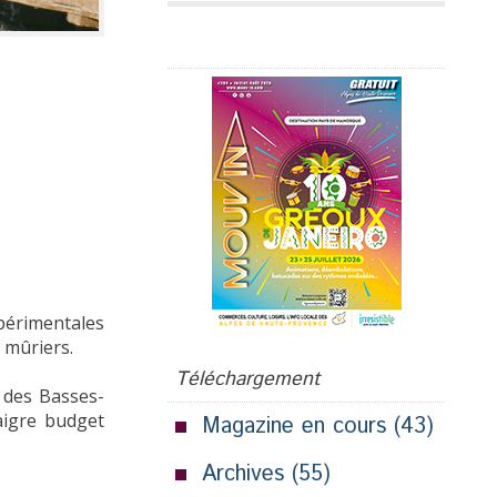
Publicité
périmentales
 mûriers.
Téléchargement
t des Basses-
maigre budget
Magazine en cours
(43)
Archives
(55)