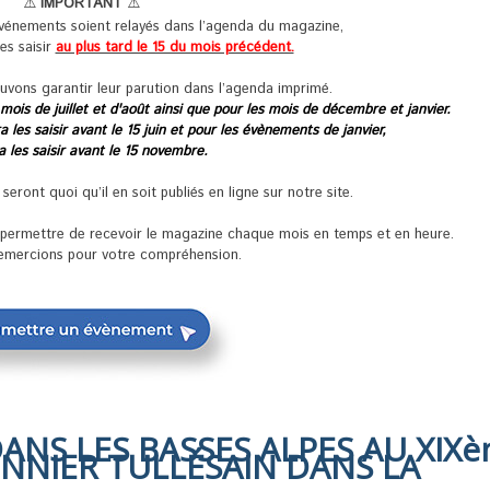
⚠️
IMPORTANT
⚠️
événements soient relayés dans l’agenda du magazine,
les saisir
au plus tard le 15 du mois précédent.
uvons garantir leur parution dans l’agenda imprimé.
 mois de juillet et d'août ainsi que pour les mois de décembre et janvier.
 les saisir avant le 15 juin et pour les évènements de janvier,
ra les saisir avant le 15 novembre.
ront quoi qu’il en soit publiés en ligne sur notre site.
s permettre de recevoir le magazine chaque mois en temps et en heure.
emercions pour votre compréhension.
DANS LES BASSES ALPES AU XIX
ONNIER TULLÉSAIN DANS LA