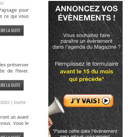
OU
 Paysage pour
de ce qui vous
 les préserver
e de l’hiver.
/2022 | Sophie
eront un avant
vous. Vous le