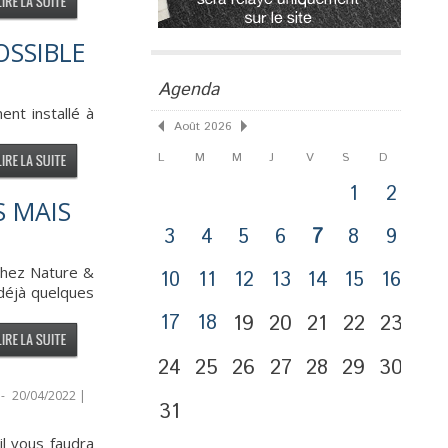
OSSIBLE
Agenda
nt installé à
Août 2026
L
M
M
J
V
S
D
1
2
S MAIS
3
4
5
6
7
8
9
 chez Nature &
10
11
12
13
14
15
16
 déjà quelques
17
18
19
20
21
22
23
24
25
26
27
28
29
30
-
20/04/2022 |
31
il vous faudra