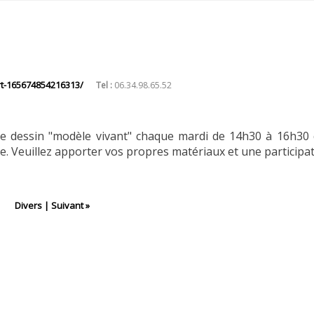
t-165674854216313/
Tel :
06.34.98.65.52
de dessin "modèle vivant" chaque mardi de 14h30 à 16h30 d
e. Veuillez apporter vos propres matériaux et une participat
Divers
|
Suivant »