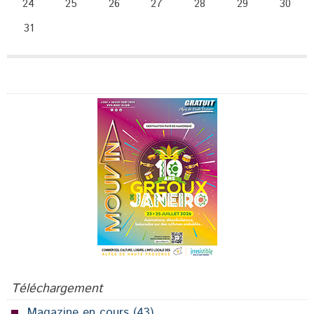
24
25
26
27
28
29
30
31
Publicité
Téléchargement
Magazine en cours
(43)