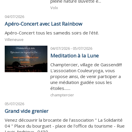
pleine nature Buvette e...
Volx
04/07/2026
Apéro-Concert avec Last Rainbow
Apéro-Concert tous les samedis soirs de l'été.
Villeneuve
04/07/2026 - 05/07/2026
Meditation à la Lune
Champtercier, village de Gassendi!!!
L'association Couleuryoga, vous
propose ainsi, de venir participer a
une médiation guidée sous les
étoiles.......
champtercier
05/07/2026
Grand vide grenier
Venez découvrir la brocante de l'association " La Solidarité
04 " Place du bourguet - place de l'office du tourisme - Rue
Louis Andrieux . 0430...