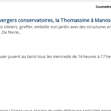
Soumettr
x vergers conservatoires, la Thomassine à Mano
es oliviers, greffer, embellir son jardin avec des structures en
De févrie...
ier jouent au tarot tous les mercredis de 14 heures à 17 he
grerie ! Venez vous régaler de cette délicieuse spécialité niçoi