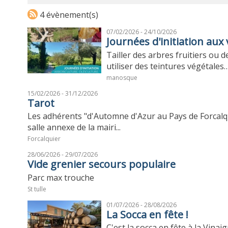
4 évènement(s)
07/02/2026 - 24/10/2026
Journées d'initiation au
Tailler des arbres fruitiers ou d
utiliser des teintures végétales… 
manosque
15/02/2026 - 31/12/2026
Tarot
Les adhérents "d'Automne d'Azur au Pays de Forcalqu
salle annexe de la mairi...
Forcalquier
28/06/2026 - 29/07/2026
Vide grenier secours populaire
Parc max trouche
St tulle
01/07/2026 - 28/08/2026
La Socca en fête !
C'est la socca en fête à la Vinai