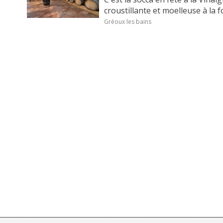
croustillante et moelleuse à la foi
Gréoux les bains