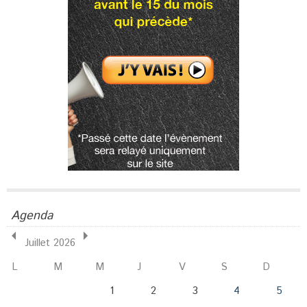
Agenda
Juillet 2026
L
M
M
J
V
S
D
1
2
3
4
5