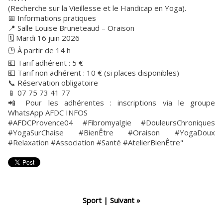
(Recherche sur la Vieillesse et le Handicap en Yoga).
📅 Informations pratiques
📍 Salle Louise Bruneteaud – Oraison
🗓️ Mardi 16 juin 2026
🕑 À partir de 14 h
💶 Tarif adhérent : 5 €
💶 Tarif non adhérent : 10 € (si places disponibles)
📞 Réservation obligatoire
📱 07 75 73 41 77
📲 Pour les adhérentes : inscriptions via le groupe
WhatsApp AFDC INFOS
#AFDCProvence04 #Fibromyalgie #DouleursChroniques
#YogaSurChaise #BienÊtre #Oraison #YogaDoux
#Relaxation #Association #Santé #AtelierBienÊtre"
Sport
|
Suivant »