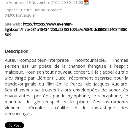
le Vendredi 28 Novembre 2025, 20:30 - 23:00
Espace Culturel Bonne Fontaine
04300 Forcalquier
Site web :
http://https://www.eventim-
light.com/fr/a/681a18434f253a23f881c09a/e/684bdc8835f2f408f1380
509
Description
Auteur-compositeur-interprête incontournable, Thomas
Fersen est un poète de la chanson française à l'esprit
malicieux. Pour son tout nouveau concert, il fait appel au trio
SR9 dirigé par Clément Ducol, récemment oscarisé pour la
bande-originale du film Emilie Perez, de Jacques Audiard.
Ses chansons se trouvent alors enveloppées de sonorités
envoutantes, portées par le xylophone, le vibraphone, le
marimba, le glockenspiel et le piano. Ces instruments
viennent décupler l'irréalité et le fantastique des
personnages.